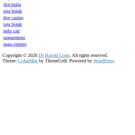
slot pulsa
raja botak
live casino
raja botak
indo cair
nagaempire
naga empire
Copyright © 2026
Dr Harold Long
. All rights reserved.
Theme:
ColorMag
by ThemeGrill. Powered by
WordPress
.