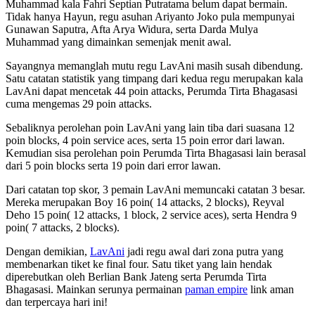
Muhammad kala Fahri Septian Putratama belum dapat bermain.
Tidak hanya Hayun, regu asuhan Ariyanto Joko pula mempunyai
Gunawan Saputra, Afta Arya Widura, serta Darda Mulya
Muhammad yang dimainkan semenjak menit awal.
Sayangnya memanglah mutu regu LavAni masih susah dibendung.
Satu catatan statistik yang timpang dari kedua regu merupakan kala
LavAni dapat mencetak 44 poin attacks, Perumda Tirta Bhagasasi
cuma mengemas 29 poin attacks.
Sebaliknya perolehan poin LavAni yang lain tiba dari suasana 12
poin blocks, 4 poin service aces, serta 15 poin error dari lawan.
Kemudian sisa perolehan poin Perumda Tirta Bhagasasi lain berasal
dari 5 poin blocks serta 19 poin dari error lawan.
Dari catatan top skor, 3 pemain LavAni memuncaki catatan 3 besar.
Mereka merupakan Boy 16 poin( 14 attacks, 2 blocks), Reyval
Deho 15 poin( 12 attacks, 1 block, 2 service aces), serta Hendra 9
poin( 7 attacks, 2 blocks).
Dengan demikian,
LavAni
jadi regu awal dari zona putra yang
membenarkan tiket ke final four. Satu tiket yang lain hendak
diperebutkan oleh Berlian Bank Jateng serta Perumda Tirta
Bhagasasi. Mainkan serunya permainan
paman empire
link aman
dan terpercaya hari ini!