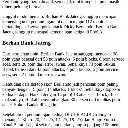
Ferdianto yang bermain apik semenjak dini kompetisi pula masih
diberi peluang bermain.
Unggul modul pemain, Berlian Bank Jateng sanggup mencapai
kemenangan di pertandingan ini dalam tempo 112 menit
pertandingan. Lewat quick attack Dicky Berliando, Berlian Bank
Jateng sanggup mencapai kemenangan ketiga di Pool A.
Berlian Bank Jateng
Dari perolehan poin, Berlian Bank Jateng sanggup mencetak 98
poin yang berasal dari 58 poin attacks, 6 poin blocks, 8 poin service
aces, serta 26 poin dari error lawan. Sebaliknya 73 poin Sukun
Badak berasal dari 43 poin attacks, 4 poin blocks, 5 poin service
aces, serta 21 poin dari error lawan.
Kemudian dari sisi top skor, Berliando jadi pencetak poin paling
banyak dengan 15 poin( 14 attacks, 1 block). Sebaliknya top skor
kedua terdapat Haikal dengan 14 poin( 13 attacks, 1 block). Itu
maksudnya, Haikal menyumbangkan 30 persen dari totalitas poin
attack Sukun Badak di laga ini.
Setelah itu di pertandingan kedua, DPUPR ALIB Grobogan
menang 1- 3( 25- 20, 21- 25, 17- 25, 18- 25) dari Singo Yudha
Kutai Barat. Laga 4 set tersebut berlangsung sepanjang 108 menit.