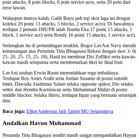
poin attacks, 8 poin blocks, 6 poin service aces, serta 20 poin dari
error lawan.
Walaupun timnya kalah, Galih Bayu jadi top skor laga ini dengan
koleksi 20 poin( 13 attacks, 5 blocks, 2 service aces). Di bawahnya
terdapat 2 pemain DPUPR ialah Nanda Eka 17 poin( 15 attacks, 1
block, 1 service ace) serta Rendy 16 poin( 15 attacks, 1 service ace).
Sedangkan itu di pertandingan terakhir, Bogor LavAni Navy meraih
kemenangan atas Perumda Tirta Bhagasasi Bekasi dengan skor 3- 0(
25- 20, 25- 15, 25- 18). Hasil ini membuat Dio Zulfikri serta kawan-
kawan masih sempurna serta membenarkan tiket ke final four.
LavAni asuhan Erwin Rusni merendahkan regu terbaiknya.
Terdapat Boy Arnes Arabi serta Jordan Susanto di posisi outside
hitter, Dawuda Alaihimas Salam selaku opposite spiker, Dio selaku
setter, dan Hendra Kurniawan serta Muhammad Malizi di posisi
middle blocker. Selaku libero, terdapat Irpan yang bermain semenjak
dini.
Baca juga:
Elliot Anderson Jadi Target MU Selanjutnya
Andalkan Havun Muhammad
Perumda Tirta Bhagasasi sendiri masih sangat mengandalkan Hayun