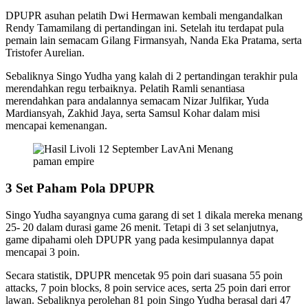
DPUPR asuhan pelatih Dwi Hermawan kembali mengandalkan
Rendy Tamamilang di pertandingan ini. Setelah itu terdapat pula
pemain lain semacam Gilang Firmansyah, Nanda Eka Pratama, serta
Tristofer Aurelian.
Sebaliknya Singo Yudha yang kalah di 2 pertandingan terakhir pula
merendahkan regu terbaiknya. Pelatih Ramli senantiasa
merendahkan para andalannya semacam Nizar Julfikar, Yuda
Mardiansyah, Zakhid Jaya, serta Samsul Kohar dalam misi
mencapai kemenangan.
paman empire
3 Set Paham Pola DPUPR
Singo Yudha sayangnya cuma garang di set 1 dikala mereka menang
25- 20 dalam durasi game 26 menit. Tetapi di 3 set selanjutnya,
game dipahami oleh DPUPR yang pada kesimpulannya dapat
mencapai 3 poin.
Secara statistik, DPUPR mencetak 95 poin dari suasana 55 poin
attacks, 7 poin blocks, 8 poin service aces, serta 25 poin dari error
lawan. Sebaliknya perolehan 81 poin Singo Yudha berasal dari 47