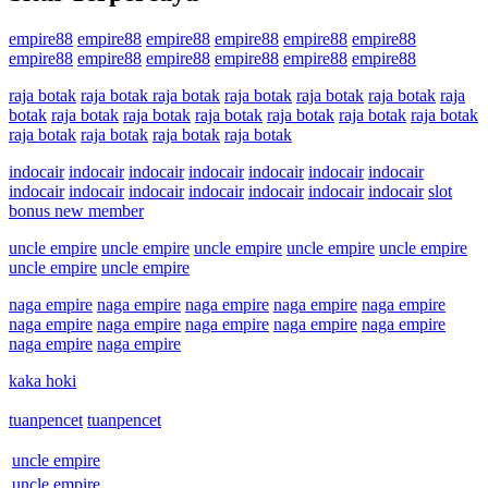
empire88
empire88
empire88
empire88
empire88
empire88
empire88
empire88
empire88
empire88
empire88
empire88
raja botak
raja botak
raja botak
raja botak
raja botak
raja botak
raja
botak
raja botak
raja botak
raja botak
raja botak
raja botak
raja botak
raja botak
raja botak
raja botak
raja botak
indocair
indocair
indocair
indocair
indocair
indocair
indocair
indocair
indocair
indocair
indocair
indocair
indocair
indocair
slot
bonus new member
uncle empire
uncle empire
uncle empire
uncle empire
uncle empire
uncle empire
uncle empire
naga empire
naga empire
naga empire
naga empire
naga empire
naga empire
naga empire
naga empire
naga empire
naga empire
naga empire
naga empire
kaka hoki
tuanpencet
tuanpencet
uncle empire
uncle empire