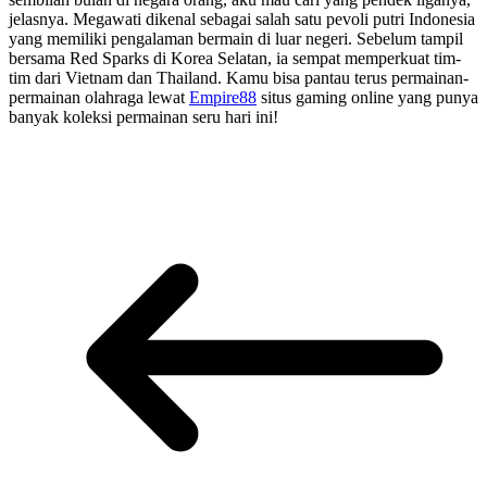
jelasnya. Megawati dikenal sebagai salah satu pevoli putri Indonesia
yang memiliki pengalaman bermain di luar negeri. Sebelum tampil
bersama Red Sparks di Korea Selatan, ia sempat memperkuat tim-
tim dari Vietnam dan Thailand. Kamu bisa pantau terus permainan-
permainan olahraga lewat
Empire88
situs gaming online yang punya
banyak koleksi permainan seru hari ini!