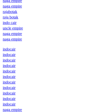
naga empire
naga empire
rajabotak
raja botak
indo cair
uncle empire
naga empire
naga empire
indocair
indocair
indocair
indocair
indocair
indocair
indocair
indocair
indocair
indocair
indocair
naga empire