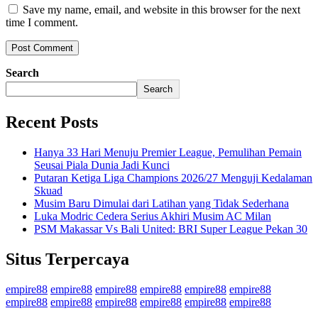
Save my name, email, and website in this browser for the next
time I comment.
Search
Search
Recent Posts
Hanya 33 Hari Menuju Premier League, Pemulihan Pemain
Seusai Piala Dunia Jadi Kunci
Putaran Ketiga Liga Champions 2026/27 Menguji Kedalaman
Skuad
Musim Baru Dimulai dari Latihan yang Tidak Sederhana
Luka Modric Cedera Serius Akhiri Musim AC Milan
PSM Makassar Vs Bali United: BRI Super League Pekan 30
Situs Terpercaya
empire88
empire88
empire88
empire88
empire88
empire88
empire88
empire88
empire88
empire88
empire88
empire88