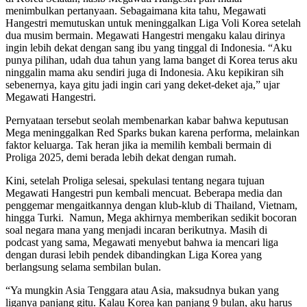
menimbulkan pertanyaan. Sebagaimana kita tahu, Megawati
Hangestri memutuskan untuk meninggalkan Liga Voli Korea setelah
dua musim bermain. Megawati Hangestri mengaku kalau dirinya
ingin lebih dekat dengan sang ibu yang tinggal di Indonesia. “Aku
punya pilihan, udah dua tahun yang lama banget di Korea terus aku
ninggalin mama aku sendiri juga di Indonesia. Aku kepikiran sih
sebenernya, kaya gitu jadi ingin cari yang deket-deket aja,” ujar
Megawati Hangestri.
Pernyataan tersebut seolah membenarkan kabar bahwa keputusan
Mega meninggalkan Red Sparks bukan karena performa, melainkan
faktor keluarga. Tak heran jika ia memilih kembali bermain di
Proliga 2025, demi berada lebih dekat dengan rumah.
Kini, setelah Proliga selesai, spekulasi tentang negara tujuan
Megawati Hangestri pun kembali mencuat. Beberapa media dan
penggemar mengaitkannya dengan klub-klub di Thailand, Vietnam,
hingga Turki. Namun, Mega akhirnya memberikan sedikit bocoran
soal negara mana yang menjadi incaran berikutnya. Masih di
podcast yang sama, Megawati menyebut bahwa ia mencari liga
dengan durasi lebih pendek dibandingkan Liga Korea yang
berlangsung selama sembilan bulan.
“Ya mungkin Asia Tenggara atau Asia, maksudnya bukan yang
liganya panjang gitu. Kalau Korea kan panjang 9 bulan, aku harus